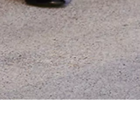
de la Radio
a Musique -
104