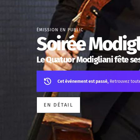
ÉMISSION EN PUBLIC
Soirée Modigl
Le Quatuor Modigliani fête ses
Cet événement est passé,
Retrouvez tout
EN DÉTAIL