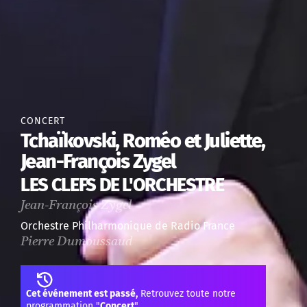
CONCERT
Tchaïkovski, Roméo et Juliette,
Jean-François Zygel
LES CLEFS DE L'ORCHESTRE
Jean-François Zygel
Orchestre Philharmonique de Radio France
Pierre Dumoussaud
Cet événement est passé,
Retrouvez toute notre
programmation "
Concert
"