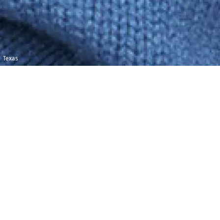
Texas
Jeudi 4 novembre
Maison de la
2021
Radio et de la
Musique - Studio
19h30
104
C'
est sans conteste l'un des groupes
britanniques préférés des Français. Texas vient de
sortir un 10e album studio,
"Hi"
, et prévoit une
tournée française de Zénith en avril 2022.