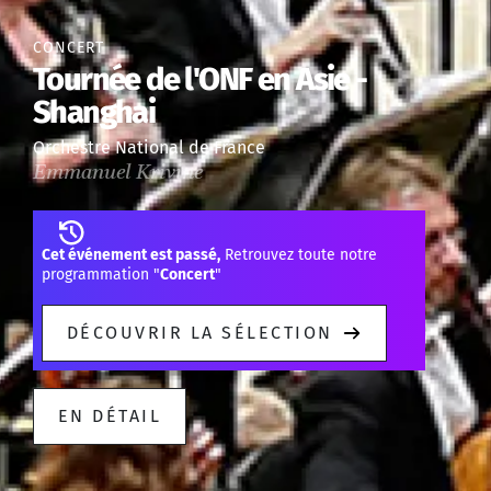
CONCERT
Tournée de l'ONF en Asie -
Shanghai
Orchestre National de France
Emmanuel Krivine
Cet événement est passé,
Retrouvez toute notre
programmation "
Concert
"
DÉCOUVRIR LA SÉLECTION
EN DÉTAIL