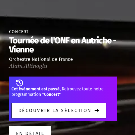
CONCERT
Tournée de l'ONF en Autriche -
Vienne
Orchestre National de France
Alain Altinoglu
Cet événement est passé,
Retrouvez toute notre
programmation "
Concert
"
DÉCOUVRIR LA SÉLECTION
EN DÉTAIL