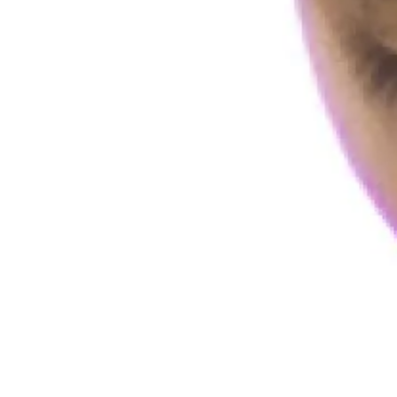
Turangalîla-Symphonie /
Cristian Măcelaru : Hors les
murs