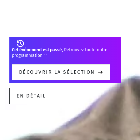
Cédric Tiberghien, Cynthia Millar
Orchestre National de France
Cristian Măcelaru
Cet événement est passé,
Retrouvez toute notre
programmation "
"
DÉCOUVRIR LA SÉLECTION
EN DÉTAIL