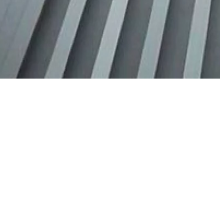
Vendredi 29
Maison 
octobre 2021
et de l
15h30
A
vec cette visite, vous explorez pendan
emblématique conçu par l'architecte
Henr