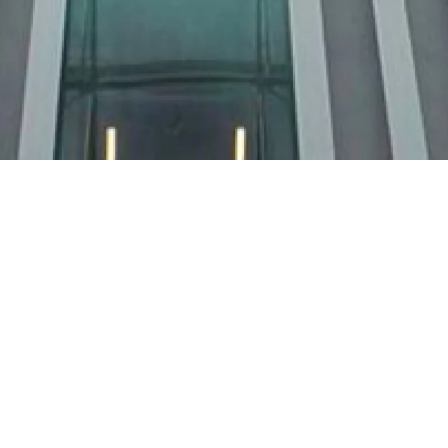
de la Radio
a Musique
t une heure l'
histoire et l'architecture du bâtiment
y Bernard
.