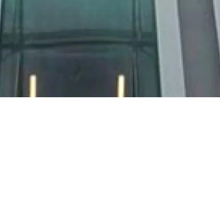
Mardi 26 juin 2018
Maison de la
Radio et de la
18h00
Musique
A
vec cette visite, vous explorez pendant une
heure l'
histoire et l'architecture du bâtiment