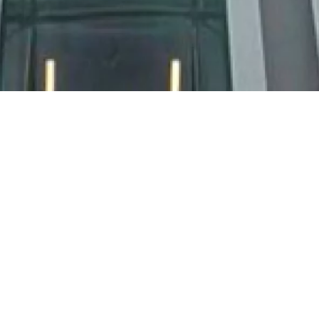
Samedi 2 juin
Maison de la
2018
Radio et de la
Musique
15h00
A
vec cette visite, vous explorez pendant une
heure l'
histoire et l'architecture du bâtiment
emblématique conçu par l'architecte
Henry Bernard
.
Durée
: 1h30