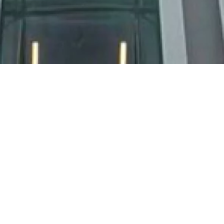
Samedi 10 février
Maison de la
2018
Radio et de la
Musique
16h00
A
vec cette visite, vous explorez pendant une
heure l'
histoire et l'architecture du bâtiment
emblématique conçu par l'architecte
Henry Bernard
.
Durée
: 1h30