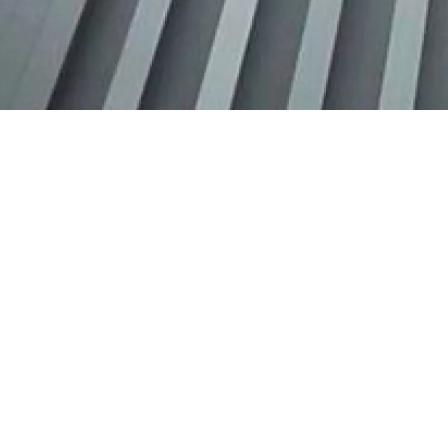
Mercredi 1 avril
Maison 
2020
et de l
17h30
A
vec cette visite, vous explorez pendan
emblématique conçu par l'architecte
Henr
Attention
, en raison des travaux de réhabi