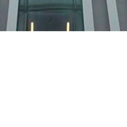
de la Radio
a Musique
t une heure l'
histoire et l'architecture du bâtiment
y Bernard
.
litation de la Maison de la Radio et de la Musique, la