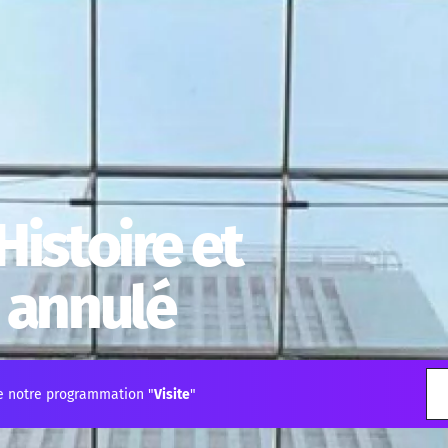
Histoire et
- annulé
e notre programmation "
Visite
"