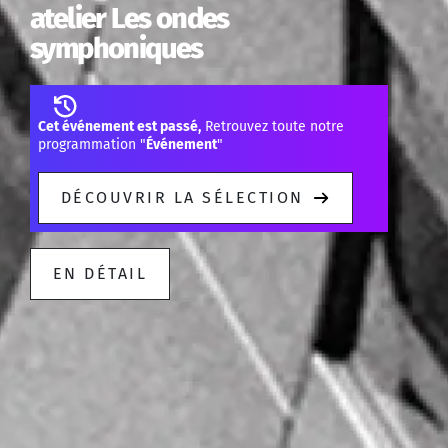
atelier Les ondes
symphoniques
Cet événement est passé,
Retrouvez toute notre
programmation "
Événement
"
DÉCOUVRIR LA SÉLECTION
EN DÉTAIL