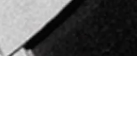
Mardi 19 mai 2020
Maison de la
Radio et de la
10h30
Musique
V
isite Histoire et architecture - 10h30
Découvrez la Maison de la Radio et de la Musique et