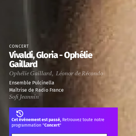
CONCERT
Vivaldi, Gloria - Ophélie
Gaillard
Ophélie Gaillard, Léonor de Récondo
Ensemble Pulcinella
Maîtrise de Radio France
Sofi Jeannin
Cet événement est passé,
Retrouvez toute notre
programmation "
Concert
"