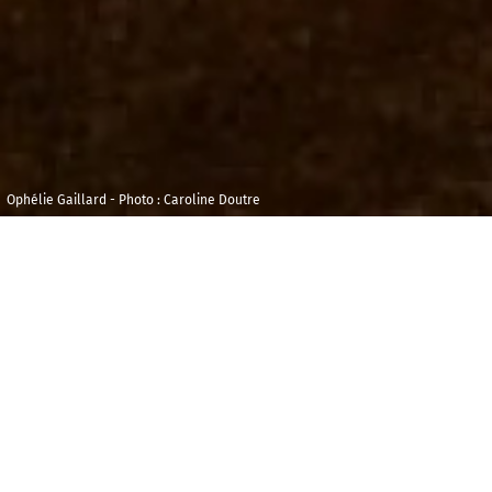
Ophélie Gaillard - Photo : Caroline Doutre
Mardi 10
Maison de la
décembre 2024
Radio et de la
Musique -
20h00
Durée : 02h00
Auditorium
L
e théâtre n’est jamais loin chez Vivaldi, et que
l’on siège à l’église ou au concert, le Vénitien veut