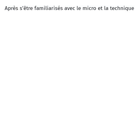
Après s’être familiarisés avec le micro et la technique
en lisant quelques nouvelles, place à l’écriture. À
partir d’un souvenir, d’une histoire, d’une aventure
personnelle ou imaginaire, l'atelier invite à imaginer
une écriture sonore pour concevoir sa propre histoire
!
Durée
: 2 h
Les différents types d'ateliers proposés ont été
conçus pour être adaptés aux capacités des enfants
et des jeunes en fonction de leur âge.