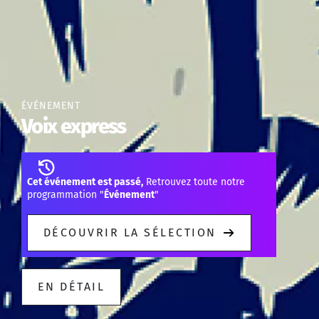
ÉVÉNEMENT
Voix express
Cet événement est passé,
Retrouvez toute notre
programmation "
Événement
"
DÉCOUVRIR LA SÉLECTION
EN DÉTAIL