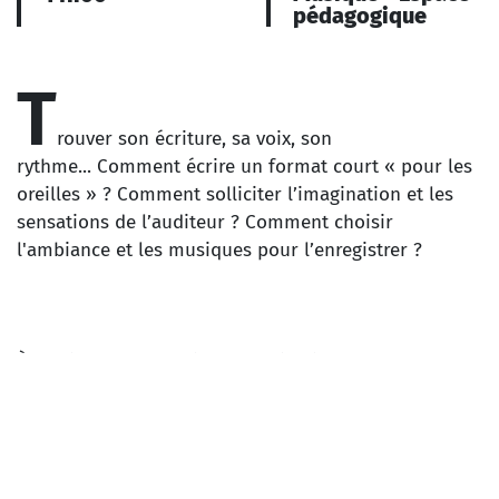
pédagogique
T
rouver son écriture, sa voix, son
rythme... Comment écrire un format court « pour les
oreilles » ? Comment solliciter l’imagination et les
sensations de l’auditeur ? Comment choisir
l'ambiance et les musiques pour l’enregistrer ?
À partir d’un souvenir, d’une histoire, d’une aventure
personnelle ou imaginaire, l'atelier invite à imaginer
une écriture sonore pour concevoir sa propre histoire
!