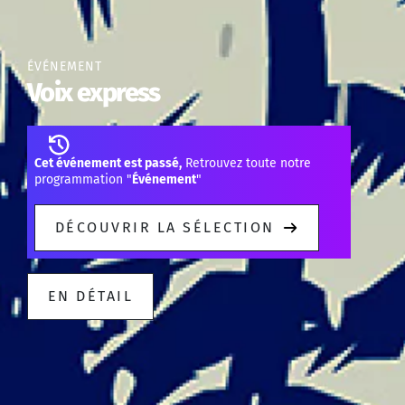
ÉVÉNEMENT
Voix express
Cet événement est passé,
Retrouvez toute notre
programmation "
Événement
"
DÉCOUVRIR LA SÉLECTION
EN DÉTAIL