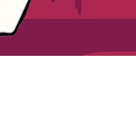
Samedi 23 mai 2020
Maison 
et de l
10h00
Espace
pédago
T
rouver son écriture, sa voix, son ryt
oreilles » ? Comment solliciter l’imaginat
l'ambiance et les musiques pour l’enregist