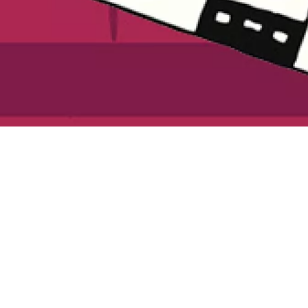
de la Radio
a Musique -
gique
hme... Comment écrire un format court « pour les
ion et les sensations de l’auditeur ? Comment choisir
rer ?