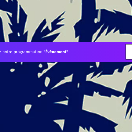
e notre programmation "
Événement
"