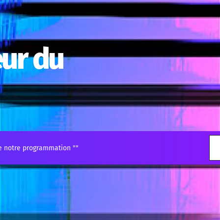
ur du
e notre programmation "
"