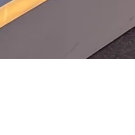
Mardi 10
Webinaire
décembre 2024
11h00
R
etrouvez le programme d’éducation à
l’information
J'apprends l'info !
proposé par Bayard