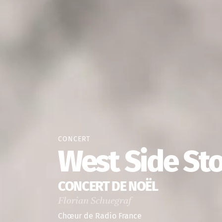
CONCERT
West Side St
CONCERT DE NOËL
Florian Schuegraf
Chœur de Radio France