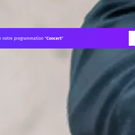
e notre programmation "
Concert
"