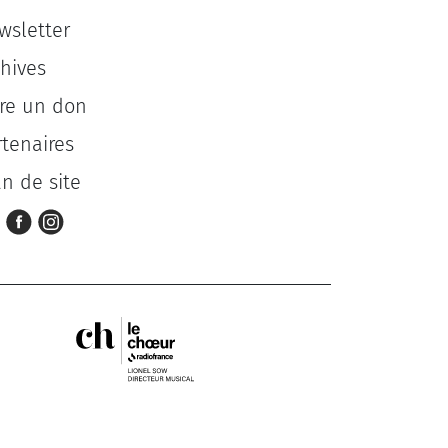
wsletter
chives
ire un don
rtenaires
an de site