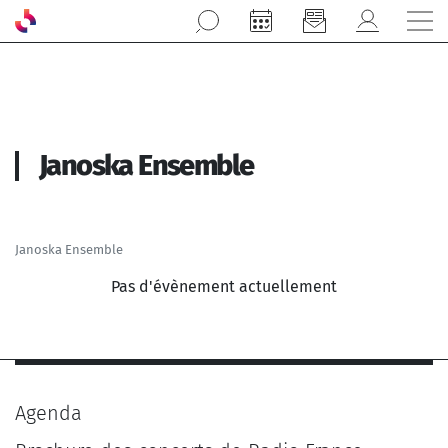
Aller au contenu principal
Janoska Ensemble
Janoska Ensemble
Pas d'évènement actuellement
Agenda