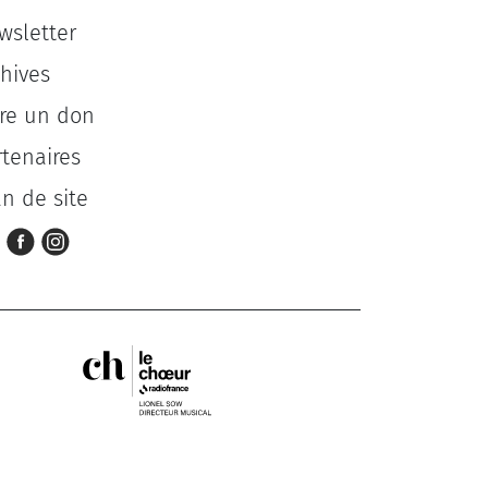
wsletter
chives
ire un don
rtenaires
an de site