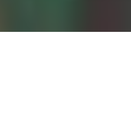
Atelier radio
P
our découvrir l’univers radiophonique si riche et
singulier de Radio France, ces ateliers permettent
d’appréhender les métiers qui concourent à la
fabrication d’une émission par la pratique. Peut-être
repèrerons-nous le prochain animateur vedette ou les
prochains producteurs de l’une de nos radios ?
Tous les ateliers autour des métiers de la radio ont lieu à
Radio France, sauf mention particulière.