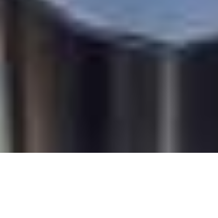
Orgue
L’
orgue de Radio France est lui aussi de la partie
pour fêter les dix ans de l’Auditorium, où il trône en roi.