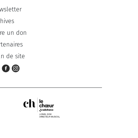
wsletter
chives
ire un don
rtenaires
an de site