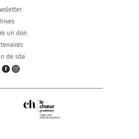
wsletter
chives
ire un don
rtenaires
an de site