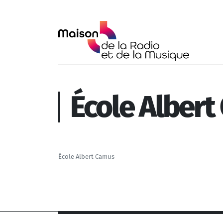
Aller au contenu principal
École Alber
École Albert Camus