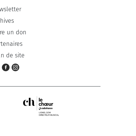
wsletter
chives
ire un don
rtenaires
an de site