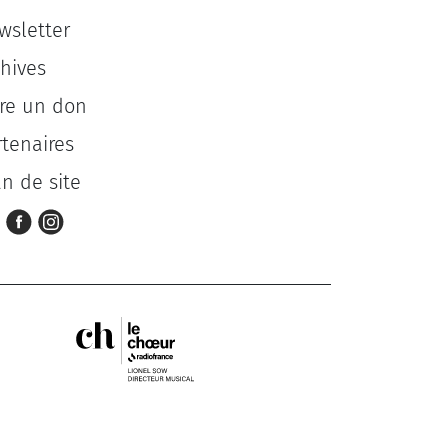
wsletter
chives
ire un don
rtenaires
an de site