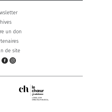
wsletter
chives
ire un don
rtenaires
an de site