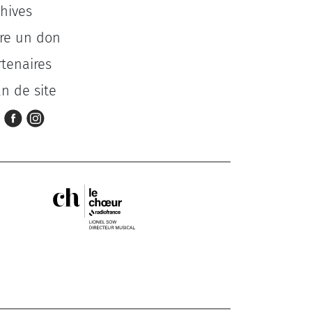
chives
ire un don
rtenaires
an de site