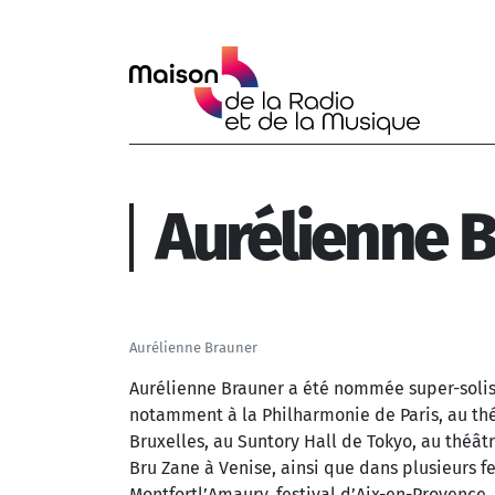
Aller au contenu principal
Aurélienne 
Aurélienne Brauner
Aurélienne Brauner a été nommée super-soliste
notamment à la Philharmonie de Paris, au thé
Bruxelles, au Suntory Hall de Tokyo, au théâ
Bru Zane à Venise, ainsi que dans plusieurs f
Montfortl’Amaury, festival d’Aix-en-Provence