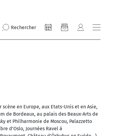
Rechercher
r scène en Europe, aux Etats-Unis et en Asie,
ium de Bordeaux, au palais des Beaux-Arts de
sky et Philharmonie de Moscou, Palazzetto
mbre d’Oslo, Journées Ravel à
 de Royaumont, Château d’Örbyhus en Suède…)