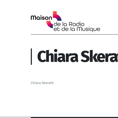
Aller au contenu principal
Chiara Skera
Chiara Skerath