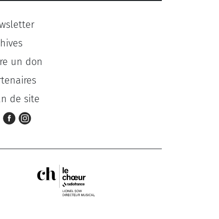
wsletter
chives
ire un don
rtenaires
an de site