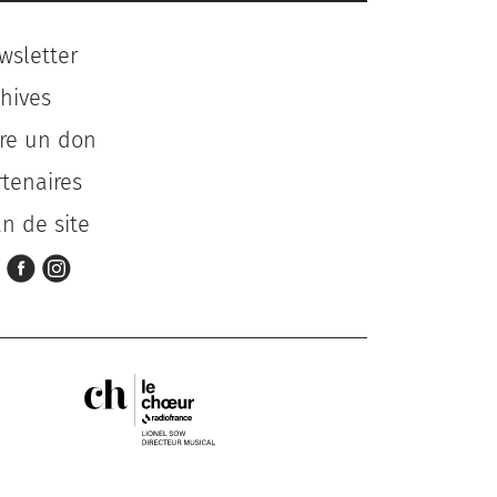
wsletter
chives
ire un don
rtenaires
an de site