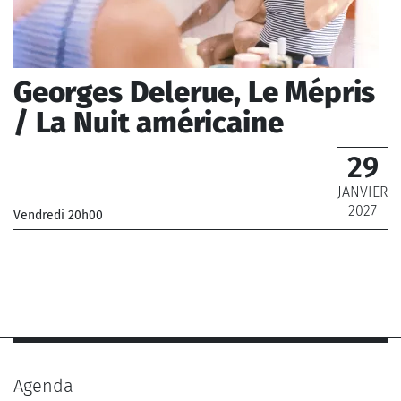
Georges Delerue, Le Mépris
/ La Nuit américaine
29
JANVIER
2027
Vendredi 20h00
_Chœur de Radio France, Orchestre Philharmonique de
Radio France
_ De 12 € à 69 €
Agenda