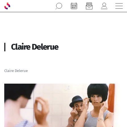
Aller au contenu principal
Claire Delerue
Claire Delerue