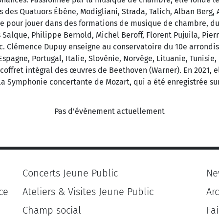
s des Quatuors Ébène, Modigliani, Strada, Talich, Alban Berg, 
ée pour jouer dans des formations de musique de chambre, du d
 Salque, Philippe Bernold, Michel Beroff, Florent Pujuila, Pie
c. Clémence Dupuy enseigne au conservatoire du 10e arrondiss
spagne, Portugal, Italie, Slovénie, Norvège, Lituanie, Tunisie, 
 coffret intégral des œuvres de Beethoven (Warner). En 2021, el
la Symphonie concertante de Mozart, qui a été enregistrée sur 
Pas d'évènement actuellement
Concerts Jeune Public
Ne
ce
Ateliers & Visites Jeune Public
Ar
Champ social
Fa