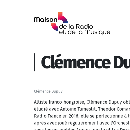
Aller au contenu principal
Clémence D
Clémence Dupuy
Altiste franco-hongroise, Clémence Dupuy obt
étudié avec Antoine Tamestit, Theodor Coman
Radio France en 2016, elle se perfectionne à
après avec joué régulièrement avec l’Orchestr
avec les ensembles Appassionato et Les Diss