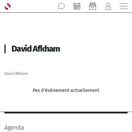
Aller au contenu principal
David Afkham
David Afkham
Pas d'évènement actuellement
Agenda