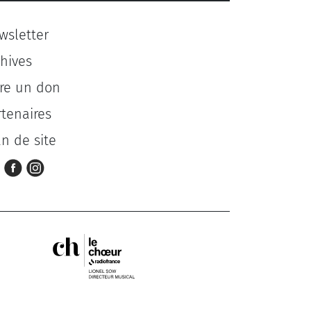
wsletter
chives
ire un don
rtenaires
an de site