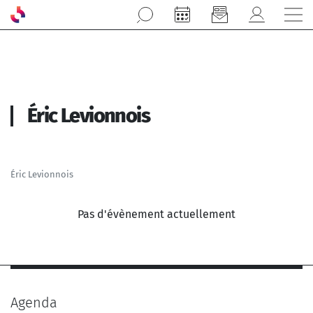
Aller au contenu principal
Éric Levionnois
Éric Levionnois
Pas d'évènement actuellement
Agenda