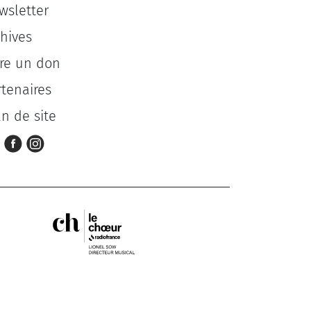
wsletter
chives
ire un don
rtenaires
an de site