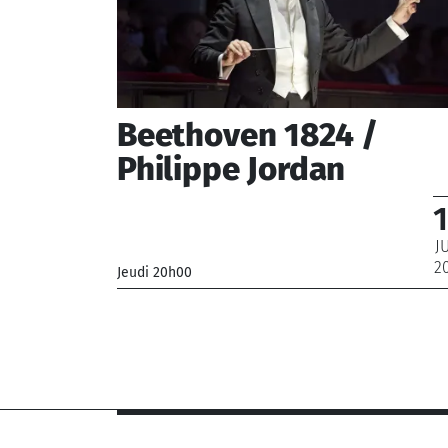
Beethoven 1824 /
Philippe Jordan
J
2
Jeudi 20h00
_Chœur de Radio France, Orchestre National 
France
_ De 10 € à 95 €