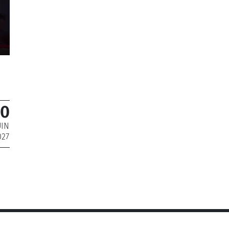
10
UIN
027
de