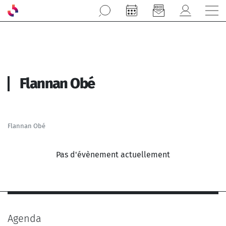
Aller au contenu principal
Flannan Obé
Flannan Obé
Pas d'évènement actuellement
Agenda