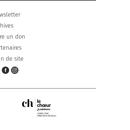
wsletter
chives
ire un don
rtenaires
an de site