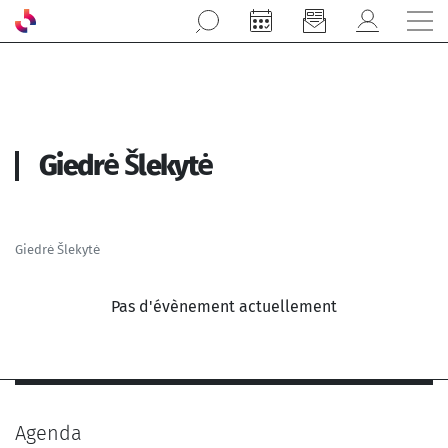
Aller au contenu principal
Giedrė Šlekytė
Giedrė Šlekytė
Pas d'évènement actuellement
Agenda