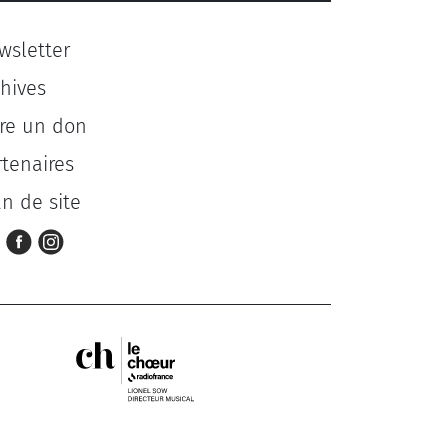
wsletter
chives
ire un don
rtenaires
an de site