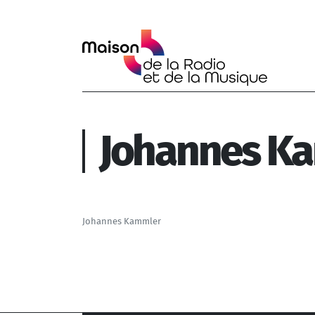
Aller au contenu principal
Johannes K
Johannes Kammler