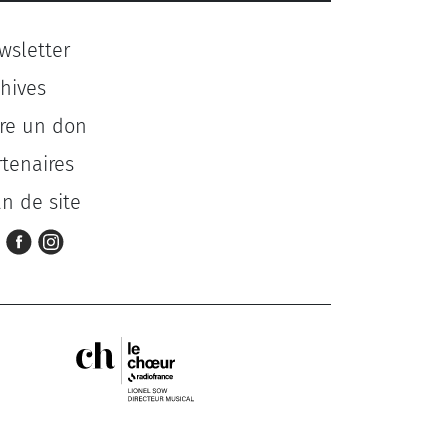
wsletter
chives
ire un don
rtenaires
an de site