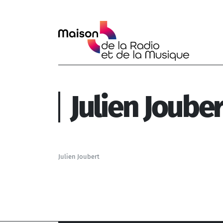
Aller au contenu principal
Julien Jouber
Julien Joubert