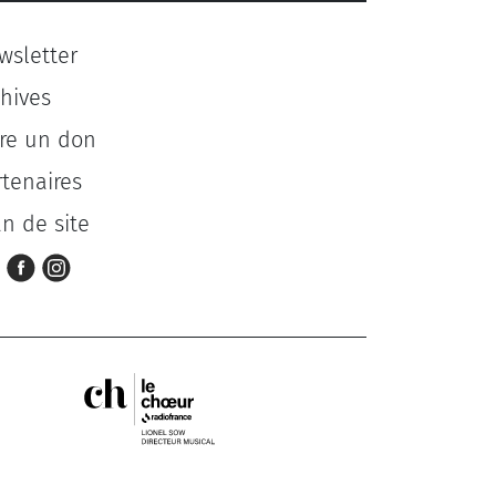
wsletter
chives
ire un don
rtenaires
an de site