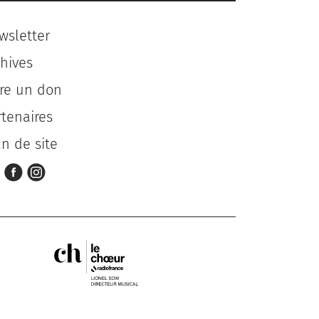
wsletter
chives
ire un don
rtenaires
an de site