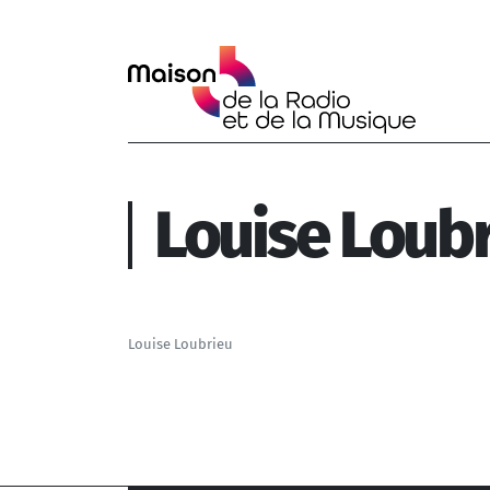
Aller au contenu principal
Louise Loub
Louise Loubrieu