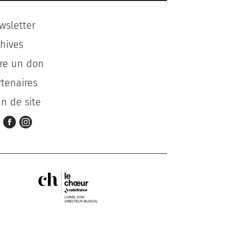
wsletter
chives
ire un don
rtenaires
an de site