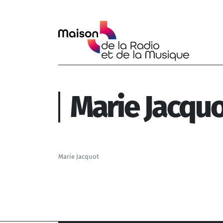
Aller au contenu principal
Marie Jacqu
Marie Jacquot