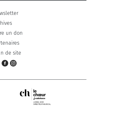
wsletter
chives
ire un don
rtenaires
an de site