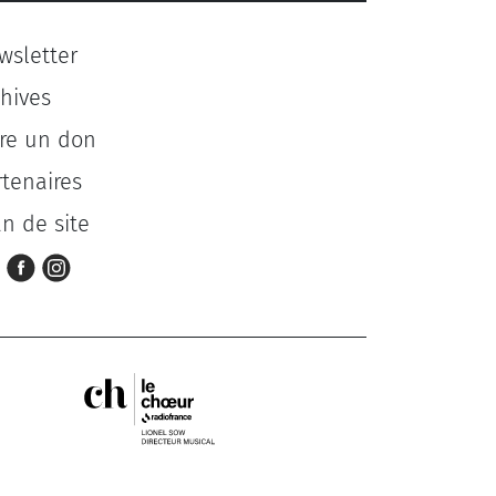
wsletter
chives
ire un don
rtenaires
an de site