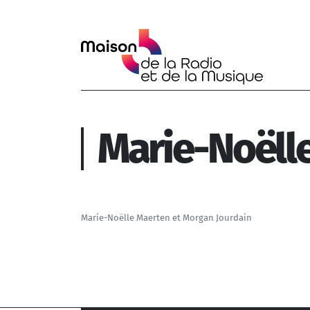
Aller au contenu principal
Marie-Noëll
Marie-Noëlle Maerten et Morgan Jourdain