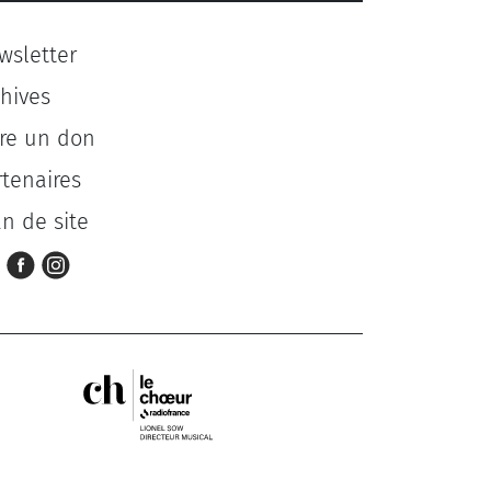
wsletter
chives
ire un don
rtenaires
an de site