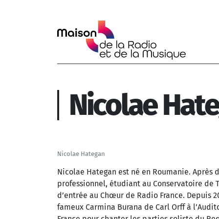
Aller au contenu principal
Nicolae Hat
Nicolae Hategan
Nicolae Hategan est né en Roumanie. Après de
professionnel, étudiant au Conservatoire de T
d’entrée au Chœur de Radio France. Depuis 201
fameux Carmina Burana de Carl Orff à l’Auditor
France pour chanter les parties soliste du R