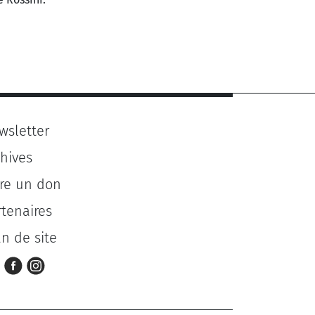
wsletter
chives
ire un don
rtenaires
an de site