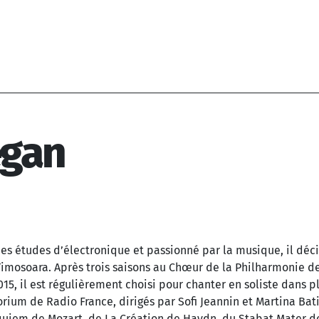
egan
s études d’électronique et passionné par la musique, il déc
imosoara. Après trois saisons au Chœur de la Philharmonie de T
5, il est régulièrement choisi pour chanter en soliste dans p
ium de Radio France, dirigés par Sofi Jeannin et Martina Batič
equiem de Mozart, de La Création de Haydn, du Stabat Mater d